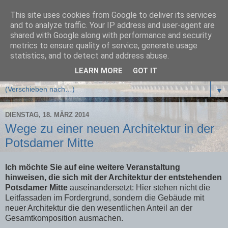
This site uses cookies from Google to deliver its services
Rettet den Lustgarten
and to analyze traffic. Your IP address and user-agent are
shared with Google along with performance and security
metrics to ensure quality of service, generate usage
Bürgerinitiative Lustgarten in Potsdam
statistics, and to detect and address abuse.
LEARN MORE
GOT IT
▼
▼
DIENSTAG, 18. MÄRZ 2014
Wege zu einer neuen Architektur in der
Potsdamer Mitte
Ich möchte Sie auf eine weitere Veranstaltung
hinweisen, die sich mit der Architektur der entstehenden
Potsdamer Mitte
auseinandersetzt: Hier stehen nicht die
Leitfassaden im Fordergrund, sondern die Gebäude mit
neuer Architektur die den wesentlichen Anteil an der
Gesamtkomposition ausmachen.