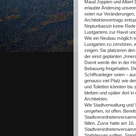
Maud Joppien und Albert D
erlaubte Änderung unseres
seien nur Veränderungen
Architektenvertrags ent
Neptunbassin keine Rede 
Lustgartens zur Havel und
Wie ein Neubau möglich is
Lustgarten zu zerstören, w
zeigen: Sie platzieren de
der einst geplanten „Inn
Damit werde der in der His
Bebauung freigehalten. D
Schiffsanleger seien – au
genauso viel Platz wie de
und Toiletten könnten bi
bleiben und später dort in
Architekten.
Wie Stadtverwaltung und 
umgehen, ist offen. Bereit
Stadtverordnetenversamm
fällen. Zuvor hatte am 16
Stadtverordnetenversamm
Stattdessen sollten „Sta