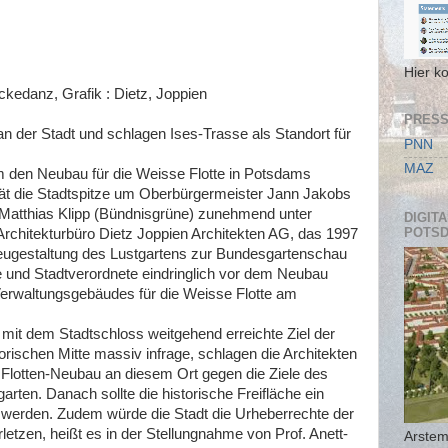
Hier k
kedanz, Grafik : Dietz, Joppien
PRESS
an der Stadt und schlagen Ises-Trasse als Standort für
PNN
MAZ
um den Neubau für die Weisse Flotte in Potsdams
ät die Stadtspitze um Oberbürgermeister Jann Jakobs
Matthias Klipp (Bündnisgrüne) zunehmend unter
DIGIT
POTS
rchitekturbüro Dietz Joppien Architekten AG, das 1997
eugestaltung des Lustgartens zur Bundesgartenschau
e und Stadtverordnete eindringlich vor dem Neubau
erwaltungsgebäudes für die Weisse Flotte am
mit dem Stadtschloss weitgehend erreichte Ziel der
rischen Mitte massiv infrage, schlagen die Architekten
 Flotten-Neubau an diesem Ort gegen die Ziele des
rten. Danach sollte die historische Freifläche ein
erden. Zudem würde die Stadt die Urheberrechte der
letzen, heißt es in der Stellungnahme von Prof. Anett-
Arste