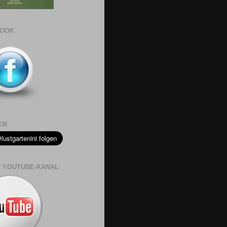
BOOK
ER
 YOUTUBE-KANAL