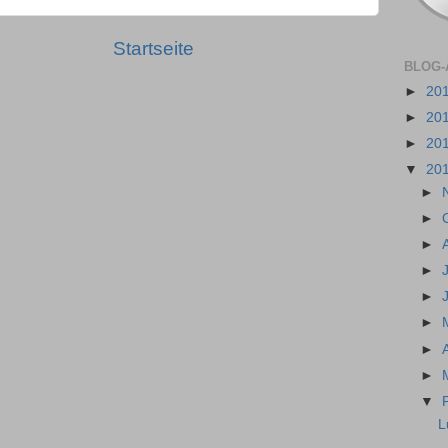
Startseite
BLOG-
►
20
►
20
►
20
▼
20
►
►
►
►
►
►
►
►
▼
L