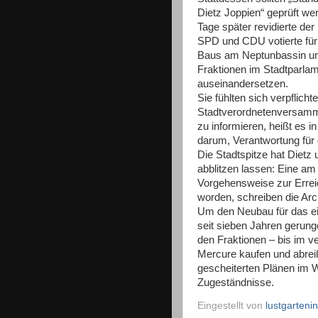
Dietz Joppien“ geprüft w
Tage später revidierte d
SPD und CDU votierte für
Baus am Neptunbassin um 
Fraktionen im Stadtparlam
auseinandersetzen.
Sie fühlten sich verpflichte
Stadtverordnetenversamml
zu informieren, heißt es 
darum, Verantwortung für 
Die Stadtspitze hat Dietz 
abblitzen lassen: Eine am
Vorgehensweise zur Erre
worden, schreiben die Arc
Um den Neubau für das ei
seit sieben Jahren gerung
den Fraktionen – bis im
Mercure kaufen und abreiß
gescheiterten Plänen im
Zugeständnisse.
Eingestellt von
lustgartenin