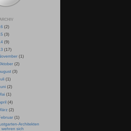
ARCHIV
16
(2)
15
(3)
14
(9)
13
(17)
November
(1)
Oktober
(2)
August
(3)
Juli
(1)
Juni
(2)
Mai
(1)
April
(4)
März
(2)
Februar
(1)
ustgarten-Architekten
wehren sich