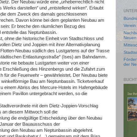
ietz. Der Neubau würde eine „urheberrechtlich nicht
 Werks darstellen“ und „entstellend wirken“. Erlaubt
UNTER
, die dem Zweck des damals geschlossenen
Bündni
sprechen. Davon könne bei dem geplanten Neubau am
Verein 
sein: Er breche den räumlichen Bezug des
 entstelle das Neptunbassin.
Nachba
Neuen 
t, ohne die historische Einheit von Stadtschloss und
ollen Dietz und Joppien mit ihrer Alternativplanung
Mittes
n Flotten-Neubau südlich des Lustgartens auf der Trasse
Stadts
erstädtischen Entlastungsstraße“ (Ises) am Bahndamm.
Förder
torie nie bebaute Lustgarten weiter von einer
der Ne
ie Erschließung des Hinzenbergs und die Zufahrt zum
ch für die Feuerwehr – gewährleistet. Der Neubau biete
BUCHT
r winkelförmige Bau am Neptunbassin. Ticketverkauf
s zu einem Abriss des Mercure-Hotels im Hafengebäude
 einem Pavillon untergebracht werden, so die
Stadtverordnete mit dem Dietz-Joppien-Vorschlag
s an diesem Mittwoch soll die
lung die endgültige Entscheidung über den Neubau
. Januar der Bauausschuss der
lung den Neubau am Neptunbassin abgelehnt.
ndort und Baukubatur (…) gemeinsam mit dem Büro