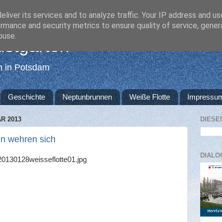
liver its services and to analyze traffic. Your IP address and u
rmance and security metrics to ensure quality of service, gene
buse.
ustgarten
en in Potsdam
Geschichte
Neptunbrunnen
Weiße Flotte
Impressu
R 2013
DIESE
en wehren sich
DIALO