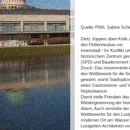
Quelle: PNN, Sabine Schic
Dietz Joppien üben Kritik 
den Flottenneubau vor
Innenstadt - Im Konflikt 
historischem Zentrum ger
(SPD) und Baudezernent 
Druck: Das renommierte A
den Wettbewerb für die N
gewann, warnt Stadtspitz
eines Gastronomie- und V
Neptunbassin.
Damit stelle Potsdam das 
Wiedergewinnung der histo
Alarm. Auch verstoße der
Wettbewerbs für den Lustga
moderner Ort am Wasser w
Lustgarten-Architekten ver