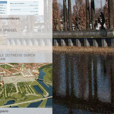
ommentieren
ESPIEGEL
ALE ZEITREISE DURCH
DAM
mpano