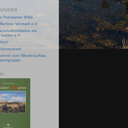
STÜTZER
s Potsdamer Mitte
Berliner Vorstadt e.V.
rschaftsinitiative am
Garten e.V
chön!
chlossverein
verein zum Wiederaufbau
ptungruppe
IP