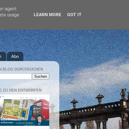
ser-agent
rate usage
LEARN MORE
GOT IT
m
Abo
N BLOG DURCHSUCHEN
G ZU DEN ENTWÜRFEN