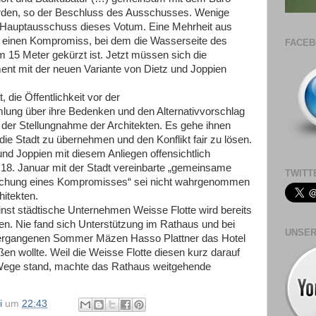
erden, so der Beschluss des Ausschusses. Wenige
er Hauptausschuss dieses Votum. Eine Mehrheit aus
 einen Kompromiss, bei dem die Wasserseite des
FACE
15 Meter gekürzt ist. Jetzt müssen sich die
ent mit der neuen Variante von Dietz und Joppien
t, die Öffentlichkeit vor der
ung über ihre Bedenken und den Alternativvorschlag
in der Stellungnahme der Architekten. Es gehe ihnen
die Stadt zu übernehmen und den Konflikt fair zu lösen.
und Joppien mit diesem Anliegen offensichtlich
 18. Januar mit der Stadt vereinbarte „gemeinsame
TWITT
ichung eines Kompromisses“ sei nicht wahrgenommen
hitekten.
nst städtische Unternehmen Weisse Flotte wird bereits
en. Nie fand sich Unterstützung im Rathaus und bei
UNSER
 vergangenen Sommer Mäzen Hasso Plattner das Hotel
en wollte. Weil die Weisse Flotte diesen kurz darauf
 Wege stand, machte das Rathaus weitgehende
i
um
22:43